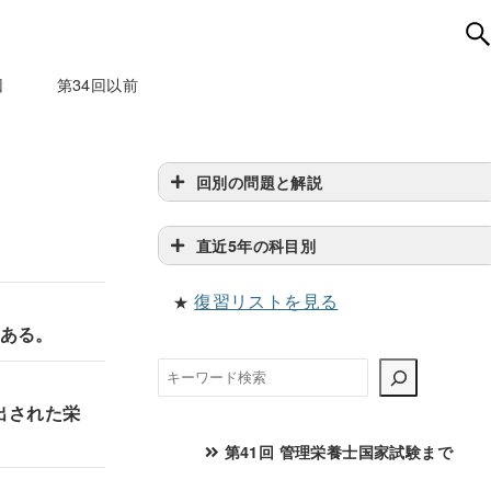
回
第34回以前
回別の問題と解説
直近5年の科目別
復習リストを見る
★
である。
検
索
算出された栄
第41回 管理栄養士国家試験まで