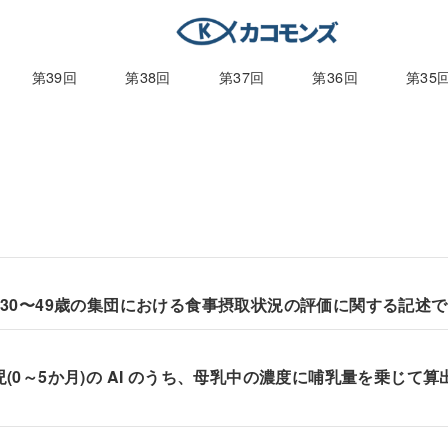
第39回
第38回
第37回
第36回
第35
いた、30〜49歳の集団における⾷事摂取状況の評価に関する記述
る乳児(0～5か月)の AI のうち、母乳中の濃度に哺乳量を乗じて