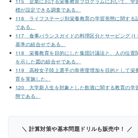
115 企業における栄養教育プログラムにおいて、学
標が設定できる調査である。
116 ライフステージ別栄養教育の学習形態に関する
である。
117 食事バランスガイドの料理区分とサービング (1 S
基準の組合せである。
118 栄養教育を目的にした集団討議法と、人の位置
を示した図の組合せである。
119 高校女子陸上選手の骨密度増加を目的として栄
育を実施した。
120 大学新入生を対象とした飲酒に関する教育の学
態である。
＼ 計算対策や基本問題ドリルも販売中！ ／