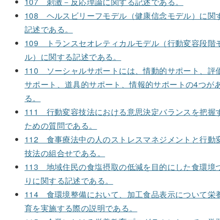
107 刺激－反応理論に関する記述である。
108 ヘルスビリーフモデル（健康信念モデル）に関
記述である。
109 トランスセオレティカルモデル（行動変容段階
ル）に関する記述である。
110 ソーシャルサポートには、情動的サポート、評
サポート、道具的サポート、情報的サポートの4つが
る。
111 行動変容技法における意思決定バランスを把握
ための質問である。
112 食事療法中の人のストレスマネジメントと行動
技法の組合せである。
113 地域住民の食塩摂取の低減を目的にした食環境
りに関する記述である。
114 食環境整備において、加工食品表示について栄
育を実施する際の説明である。