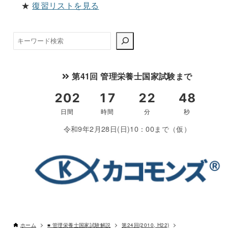
★
復習リストを見る
検
索
第41回 管理栄養士国家試験まで
令和9年2月28日(日)10：00まで（仮）
ホーム
■ 管理栄養士国家試験解説
第24回(2010, H22)