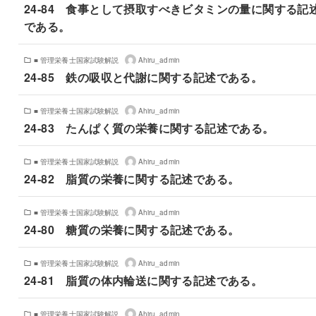
24-84 食事として摂取すべきビタミンの量に関する記
である。
■ 管理栄養士国家試験解説
Ahiru_admin
24-85 鉄の吸収と代謝に関する記述である。
■ 管理栄養士国家試験解説
Ahiru_admin
24-83 たんぱく質の栄養に関する記述である。
■ 管理栄養士国家試験解説
Ahiru_admin
24-82 脂質の栄養に関する記述である。
■ 管理栄養士国家試験解説
Ahiru_admin
24-80 糖質の栄養に関する記述である。
■ 管理栄養士国家試験解説
Ahiru_admin
24-81 脂質の体内輪送に関する記述である。
■ 管理栄養士国家試験解説
Ahiru_admin