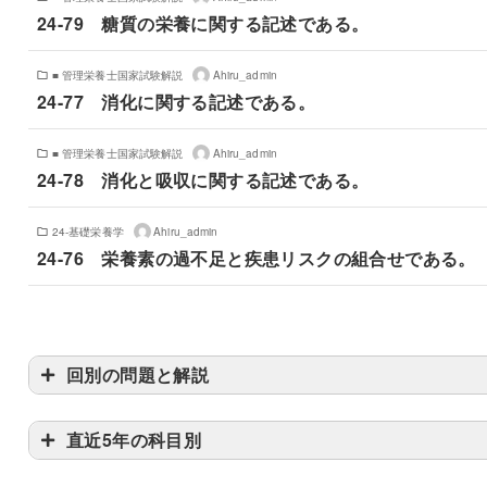
24-79 糖質の栄養に関する記述である。
■ 管理栄養士国家試験解説
Ahiru_admin
24-77 消化に関する記述である。
■ 管理栄養士国家試験解説
Ahiru_admin
24-78 消化と吸収に関する記述である。
24-基礎栄養学
Ahiru_admin
24-76 栄養素の過不足と疾患リスクの組合せである。
回別の問題と解説
直近5年の科目別