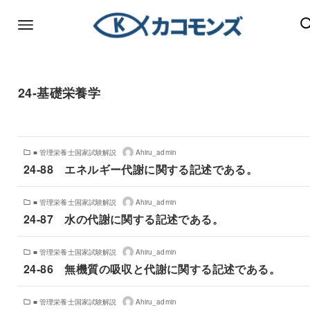
24-基礎栄養学
■ 管理栄養士国家試験解説
Ahiru_admin
24-88 エネルギー代謝に関する記述である。
■ 管理栄養士国家試験解説
Ahiru_admin
24-87 水の代謝に関する記述である。
■ 管理栄養士国家試験解説
Ahiru_admin
24-86 無機質の吸収と代謝に関する記述である。
■ 管理栄養士国家試験解説
Ahiru_admin