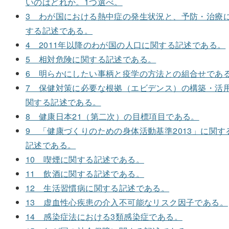
いのはどれか。1つ選べ。
3 わが国における熱中症の発生状況と、予防・治療
する記述である。
4 2011年以降のわが国の人口に関する記述である。
5 相対危険に関する記述である。
6 明らかにしたい事柄と疫学の方法との組合せであ
7 保健対策に必要な根拠（エビデンス）の構築・活
関する記述である。
8 健康日本21（第二次）の目標項目である。
9 「健康づくりのための身体活動基準2013」に関す
記述である。
10 喫煙に関する記述である。
11 飲酒に関する記述である。
12 生活習慣病に関する記述である。
13 虚血性心疾患の介入不可能なリスク因子である。
14 感染症法における3類感染症である。