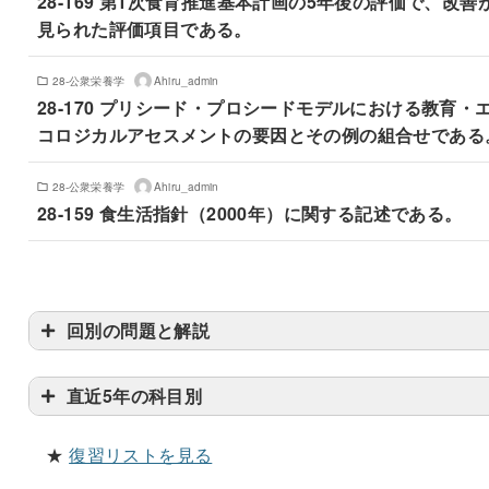
28-169 第1次食育推進基本計画の5年後の評価で、改善
見られた評価項目である。
28-公衆栄養学
Ahiru_admin
28-170 プリシード・プロシードモデルにおける教育・
コロジカルアセスメントの要因とその例の組合せである
28-公衆栄養学
Ahiru_admin
28-159 食生活指針（2000年）に関する記述である。
回別の問題と解説
直近5年の科目別
★
復習リストを見る