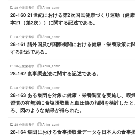
28-公衆栄養学
Ahiru_admin
28-160 21世紀における第2次国民健康づくり運動（健
本21（第2次））に関する記述である。
28-公衆栄養学
Ahiru_admin
28-161 諸外国及び国際機関における健康・栄養政策に
する記述である。
28-公衆栄養学
Ahiru_admin
28-162 食事調査法に関する記述である。
28-公衆栄養学
Ahiru_admin
28-163 ある集団を対象に健康・栄養調査を実施し、喫
習慣の有無別に食塩摂取量と血圧値の相関を検討したと
ろ、図のような結果が得られた。
28-公衆栄養学
Ahiru_admin
28-164 集団における食事摂取量データを日本人の食事