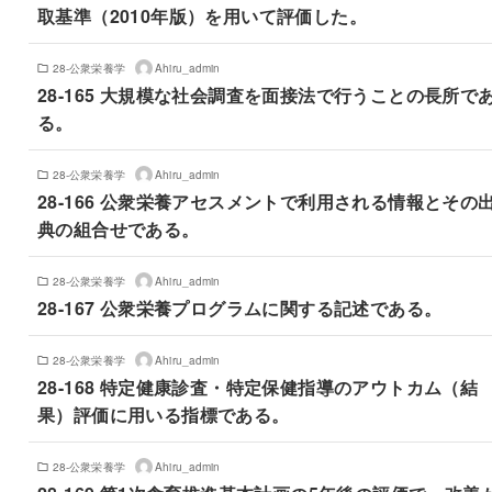
取基準（2010年版）を用いて評価した。
28-公衆栄養学
Ahiru_admin
28-165 大規模な社会調査を面接法で行うことの長所で
る。
28-公衆栄養学
Ahiru_admin
28-166 公衆栄養アセスメントで利用される情報とその
典の組合せである。
28-公衆栄養学
Ahiru_admin
28-167 公衆栄養プログラムに関する記述である。
28-公衆栄養学
Ahiru_admin
28-168 特定健康診査・特定保健指導のアウトカム（結
果）評価に用いる指標である。
28-公衆栄養学
Ahiru_admin