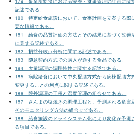
179 事業所給食における栄養・食事管理の計画に関
記述である。
180 特定給食施設において、食事計画を立案する際
要な情報である。
181 給食の品質評価の方法とその結果に基づく改善
に関する記述である。
182 損益分岐点分析に関する記述である。
183 随意契約方式での購入が適する食品である。
184 大量調理の調理特性に関する記述である。
185 病院給食において中央配膳方式から病棟配膳方
変更することの利点に関する記述である。
186 院外調理の工程と温度管理の組合せである。
187 さんまの塩焼きの調理工程と、予測される危害
そのモニタリング方法の組合せである。
188 給食施設のドライシステム化により変化が予測
る項目である。