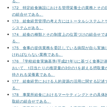
る。
172 特定給食施設における管理栄養士の業務とその
の組合せである。
173 給食経営管理の考え方にはトータルシステムと
システムがある。
174 給食の種類とその制度上の位置づけの組合せで
る。
175 食事の提供業務を委託している病院が自ら実施
ければならない業務である。
176 ｢学校給食実施基準(平成21年)｣に基づく食事計
おいて、1日当たりの推奨量の3分の1を超える摂取量
待される栄養素である。
177 給食経営における人的資源の活用に関する記述
る。
178 事業所給食におけるマーケティングとその具体
取組の組合せである。