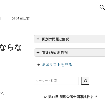
回
第34回以前
回別の問題と解説
ばならな
直近5年の科目別
復習リストを見る
★
検
索
べ。
第41回 管理栄養士国家試験まで