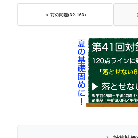
〇
＜ 前の問題(32-163)
書
＼ 計算対策