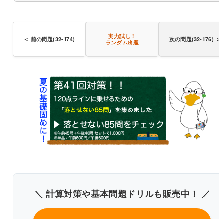
〇
実力試し！
＜ 前の問題(32-174)
次の問題(32-176) 
ランダム出題
書き込みしやすいレイアウト
改行過去問を見る
＼ 計算対策や基本問題ドリルも販売中！ ／