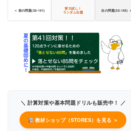
実力試し！
＜ 前の問題(32-141)
次の問題(32-143) 
ランダム出題
®
〇
〇
＼ 計算対策や基本問題ドリルも販売中！ ／
教材ショップ（STORES）を見る ＞