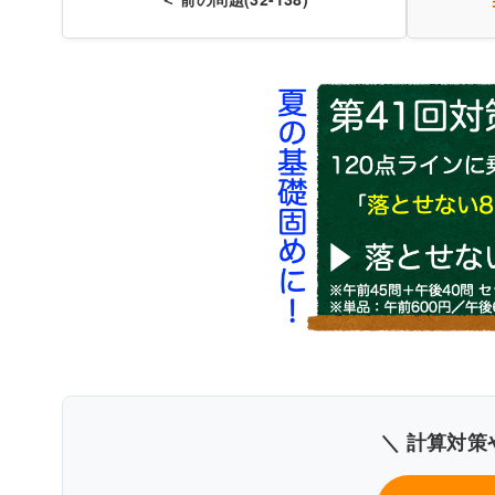
〇
〇
臨床栄養学
解説付
＼ 計算対策