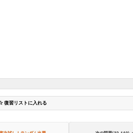
☆ 復習リストに入れる
実力試し！
ランダム出題
次の問題(32-140) 