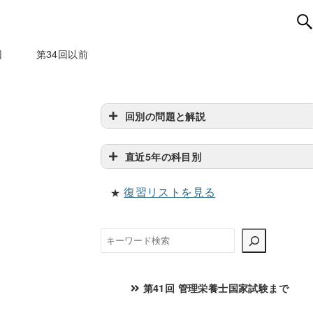
回
第34回以前
回別の問題と解説
直近5年の科目別
復習リストを見る
★
検
索
第41回 管理栄養士国家試験まで