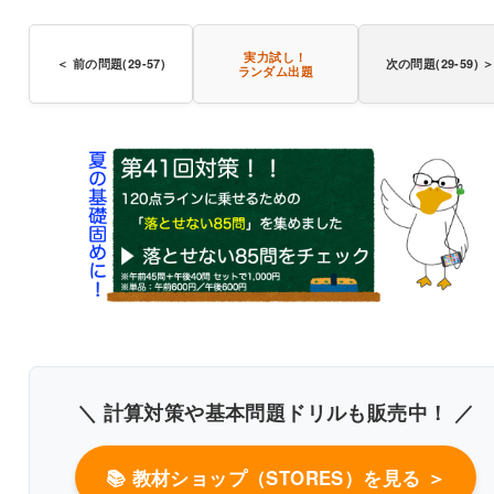
実力試し！
＜ 前の問題(29-57)
次の問題(29-59) 
ランダム出題
〇
書き込みしやすいレイアウト
改行過去問を見る
＼ 計算対策や基本問題ドリルも販売中！ ／
📚 教材ショップ（STORES）を見る ＞