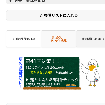
解答・解説を見る
☆ 復習リストに入れる
実力試し！
＜ 前の問題(29-66)
次の問題(29-68) 
ランダム出題
〇