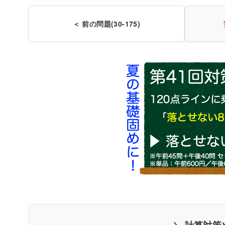
＜ 前の問題(30-175)
〇
〇
＼ 計算対策