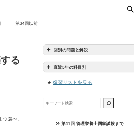
回
第34回以前
回別の問題と解説
築する
直近5年の科目別
復習リストを見る
★
検
索
１つ選べ。
第41回 管理栄養士国家試験まで