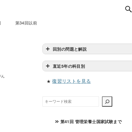
回
第34回以前
回別の問題と解説
直近5年の科目別
がん
復習リストを見る
★
検
索
第41回 管理栄養士国家試験まで