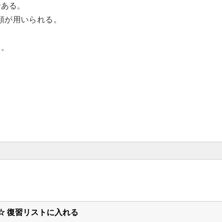
である。
分類が用いられる。
。
る。
☆ 復習リストに入れる