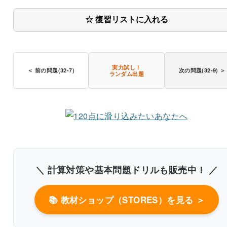
〇
☆ 復習リストに入れる
実力試し！
＜ 前の問題(32-7)
次の問題(32-9) ＞
ランダム出題
＼ 計算対策や基本問題ドリルも販売中！ ／
📚 教材ショップ（STORES）を見る ＞