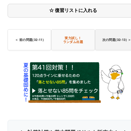
☆ 復習リストに入れる
Ａ類には
実力試し！
＜ 前の問題(32-11)
次の問題(32-13) 
義務がある。
ランダム出題
〇
書き込みしやすいレイアウト