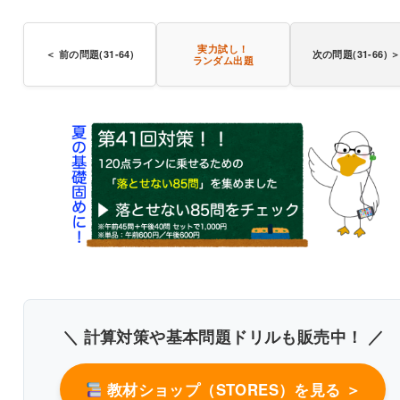
実力試し！
＜ 前の問題(31-64)
次の問題(31-66) 
ランダム出題
＼ 計算対策や基本問題ドリルも販売中！ ／
〇
教材ショップ（STORES）を見る ＞