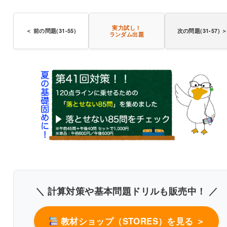
実力試し！
＜ 前の問題(31-55)
次の問題(31-57) 
ランダム出題
〇
〇
〇
＼ 計算対策や基本問題ドリルも販売中！ ／
書き込みしやすいレイアウト
教材ショップ（STORES）を見る ＞