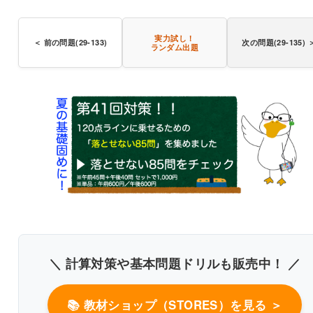
〇
実力試し！
＜ 前の問題(29-133)
次の問題(29-135) 
ランダム出題
〇
立位か座位
＼ 計算対策や基本問題ドリルも販売中！ ／
📚 教材ショップ（STORES）を見る ＞