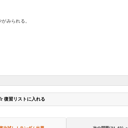
減少がみられる。
☆ 復習リストに入れる
実力試し！
ランダム出題
次の問題(31-42) 