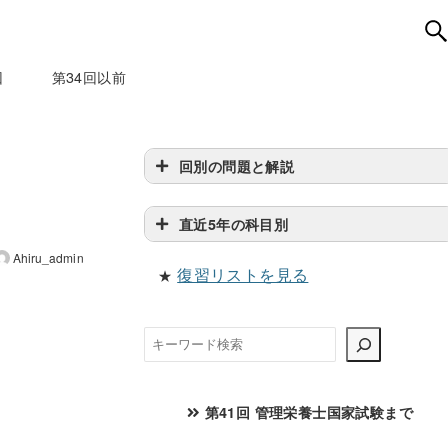
回
第34回以前
回別の問題と解説
直近5年の科目別
Ahiru_admin
復習リストを見る
★
検
索
第41回 管理栄養士国家試験まで