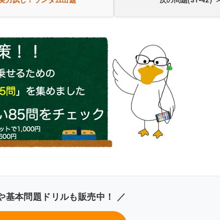
病の成り立ち
き60問を見る（PDF・500円）
や基本問題ドリルも販売中！ ／