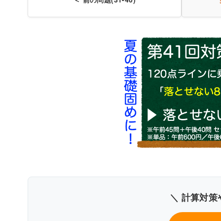
〇
人体の構造と機能及び疾
解説付
＼ 計算対策