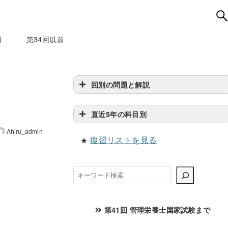
回
第34回以前
回別の問題と解説
直近5年の科目別
Ahiru_admin
復習リストを見る
★
検
索
第41回 管理栄養士国家試験まで