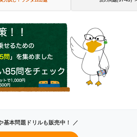
病の成り立ち
き60問を見る（PDF・500円）
や基本問題ドリルも販売中！ ／