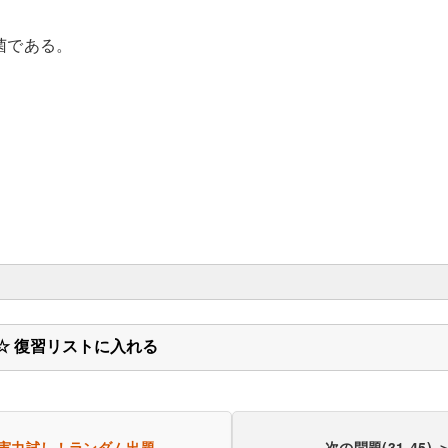
真菌である。
☆ 復習リストに入れる
実力試し！
ランダム出題
次の問題(31-45) 