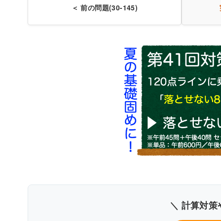
＜ 前の問題(30-145)
厚生労働大臣
〇
書
＼ 計算対策