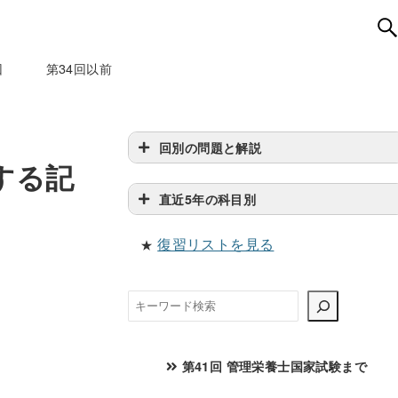
回
第34回以前
回別の問題と解説
する記
直近5年の科目別
復習リストを見る
★
検
索
第41回 管理栄養士国家試験まで