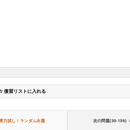
いない。（主に地域ブロック別分類）
☆ 復習リストに入れる
一部都道府県別に集計）
一部都道府県別に集計）
実力試し！
ランダム出題
次の問題(30-156) 
い。