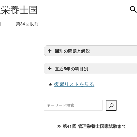
回
第34回以前
回別の問題と解説
直近5年の科目別
復習リストを見る
★
検
索
第41回 管理栄養士国家試験まで