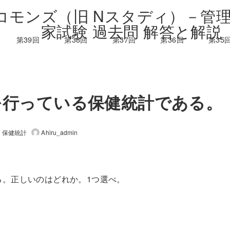
第39回
第38回
第37回
第36回
第35
計を行っている保健統計である。
保健統計
Ahiru_admin
ある。正しいのはどれか。1つ選べ。