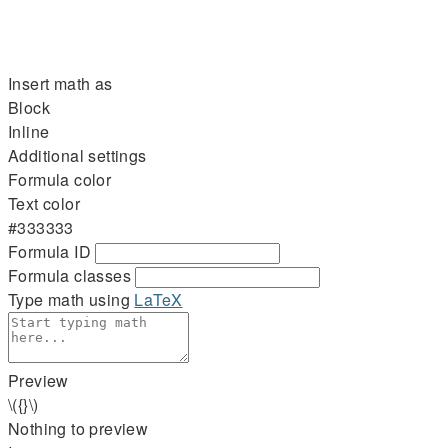
Insert math as
Block
Inline
Additional settings
Formula color
Text color
#333333
Formula ID
Formula classes
Type math using
LaTeX
Preview
\({}\)
Nothing to preview