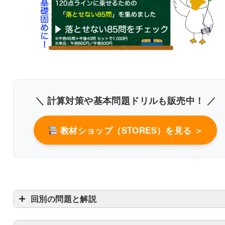
3．治療を中断している精神障害者へ
家庭訪問
＼ 計算対策や基本問題ドリルも販売中！ ／
書き込みしやすいレイアウト
教材ショップ（STORES）を見る ＞
改行過去問を見る
回別の問題と解説