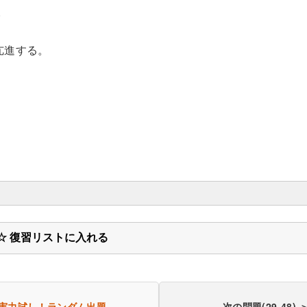
。
亢進する。
☆ 復習リストに入れる
実力試し！
ランダム出題
次の問題(29-48) 