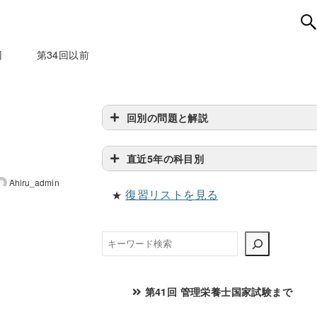
回
第34回以前
回別の問題と解説
直近5年の科目別
Ahiru_admin
復習リストを見る
★
検
索
第41回 管理栄養士国家試験まで