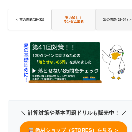
〇
実力試し！
＜ 前の問題(29-32)
次の問題(29-34) 
ランダム出題
〇
〇
〇
人体の構造と機能及び疾病の成り立ち
解説付き60問を見る（PDF・500円）
＼ 計算対策や基本問題ドリルも販売中！ ／
教材ショップ（STORES）を見る ＞