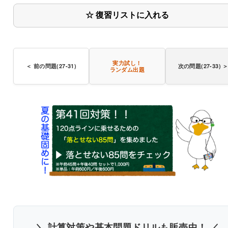
☆ 復習リストに入れる
実力試し！
＜ 前の問題(27-31)
次の問題(27-33) 
ランダム出題
＼ 計算対策や基本問題ドリルも販売中！ ／