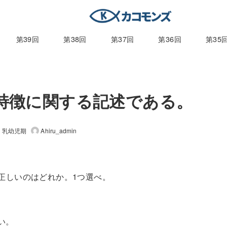
第39回
第38回
第37回
第36回
第35
的特徴に関する記述である。
乳幼児期
Ahiru_admin
。正しいのはどれか。1つ選べ。
い。