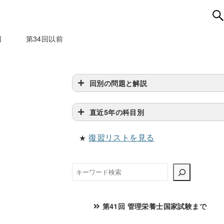
回
第34回以前
回別の問題と解説
直近5年の科目別
復習リストを見る
★
検
索
第41回 管理栄養士国家試験まで