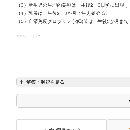
（3）新生児の生理的黄疸は、生後2、3日頃に出現す
（4）乳歯は、生後2、3か月で生え始める。
（5）血清免疫グロブリン (IgG)値は、生後3か月ま
スポンサーリンク
解答・解説を見る
〇
＜ 前の問題(29-97)