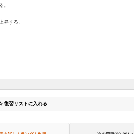
る。
で上昇する。
☆ 復習リストに入れる
実力試し！
ランダム出題
次の問題(29-99) 