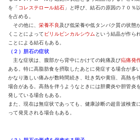
を「
コレステロール結石
」と呼び、結石の原因の７０％
を占める。
その他に、
栄養不良
及び低栄養や低タンパク質の状態
くことによって
ビリルビンカルシウム
という結晶が作ら
ことによる結石もある。
（２）胆石の症状
主な症状は、腹部から背中にかけての鈍痛及び
疝痛発
ある。特に高脂肪食を摂取したあとに発症する場合が多
かなり激しい痛みが数時間続き、吐き気や黄疸、高熱を
場合がある。高熱を伴うようなときには胆嚢炎や胆管炎
発している場合もある。
また、現在は無症状であっても、健康診断の超音波検査
って発見される場合もある。
（３）胆石の形成を促進する因子