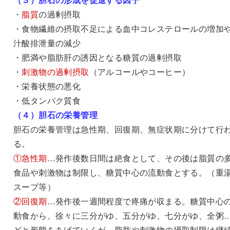
・
脂質
の過剰摂取
・食物繊維の摂取不足による血中コレステロールの増加
汁酸排泄量の減少
・肥満や脂肪肝の誘因となる糖質の過剰摂取
・
刺激物の過剰摂取
（アルコールやコーヒー）
・栄養状態の悪化
・低タンパク質食
（４）胆石の栄養管理
胆石の栄養管理は急性期、回復期、無症状期に分けて行
る。
①急性期
…発作後数日間は絶食として、その後は脂質の
食品や刺激物は制限し、糖質中心の流動食とする。（重
スープ等）
②回復期
…発作後一週間程度で疼痛が収まる。糖質中心
動食から、徐々に三分がゆ、五分がゆ、七分がゆ、全粥
どと形態をあげていくが、脂肪や刺激物の摂取制限は継