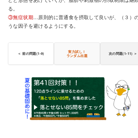
る。
③無症状期
…原則的に普通食を摂取して良いが、（３）
うな因子を避けるようにする。
実力試し！
＜ 前の問題(1-9)
次の問題(1-11) ＞
ランダム出題