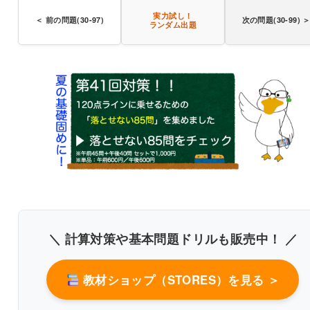
長時間の運動で促進
実力試し！
＜ 前の問題(30-97)
次の問題(30-99) 
ランダム出題
無酸素運動
遅筋線
減少
書き込みしやすいレイアウト
改行過去問を見る
＼ 計算対策や基本問題ドリルも販売中！ ／
教材ショップ（STORES）を見る ＞