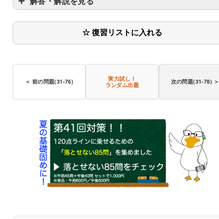
解答・解説を見る
☆ 復習リストに入れる
実力試し！
＜ 前の問題(31-76)
次の問題(31-78) 
ランダム出題
〇
基礎栄養学