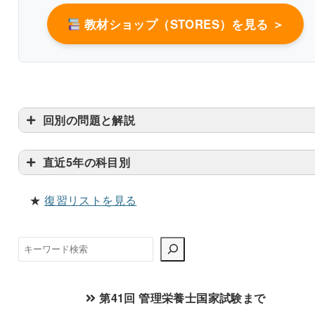
教材ショップ（STORES）を見る ＞
回別の問題と解説
形態：
歯ぐきでつぶせる固さ
のものを与える
回数：
１日３回
直近5年の科目別
母乳：
離乳食の後
に与える＋
子供の欲するまま
に与え
る。
★
復習リストを見る
その他の特徴：手づかみ食べが始まる時期である。
検
参考：厚生労働省「授乳・離乳の支援ガイド」2019,
索
(https://www.mhlw.go.jp/content/11908000/000496257
pdf)
第41回 管理栄養士国家試験まで