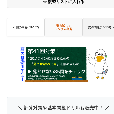
☆ 復習リストに入れる
〇
実力試し！
＜ 前の問題(33-182)
次の問題(33-186) 
ランダム出題
〇
＼ 計算対策や基本問題ドリルも販売中！ ／