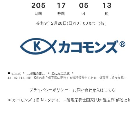
令和9年2月28日(日)10：00まで（仮）
〇
書き込みしやすいレイアウト
改行過去問を見る
ホーム
【午後の部】
⑩応用力試験
33-183,184,185 K市の市立保育園に勤務する管理栄養士である。保育園に通う女児A子(９か月)の母親への栄養の指導を行っている。
プライバシーポリシー
お問い合わせ先はこちら
© カコモンズ（旧 Nスタディ）－管理栄養士国家試験 過去問 解答と解