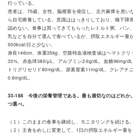
行っている。
患者は、75歳、女性。脳梗塞を発症し、左片麻痺を患い
ら自宅療養している。意識ははっきりしており、嚥下障
認めない。食事は買ってきてもらったレトルト粥、パン
乳などを自分で選んで食べているが、摂取エネルギー量
500kcal/日と少ない。
身長146cm、体重35kg、空腹時血液検査値はヘマトクリ
33%、赤血球380/μL、アルブミン2.6g/dL、血糖96mg/d
トリグリセリド80mg/dL、尿素窒素11mg/dL、クレアチ
0.6mg/dL。
33-188 今後の栄養管理である。最も適切なのはどれか
つ選べ。
（１）このままの食事を継続し、モニタリングを続ける
（２）主食をめしに変更して、1日の摂取エネルギー量を