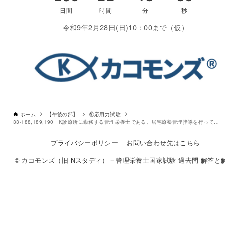
〇
令和9年2月28日(日)10：00まで（仮）
書き込みしやすいレイアウト
ホーム
【午後の部】
⑩応用力試験
33-188,189,190 K診療所に勤務する管理栄養士である。居宅療養管理指導を行っている。
改行過去問を見る
プライバシーポリシー
お問い合わせ先はこちら
© カコモンズ（旧 Nスタディ）－管理栄養士国家試験 過去問 解答と解