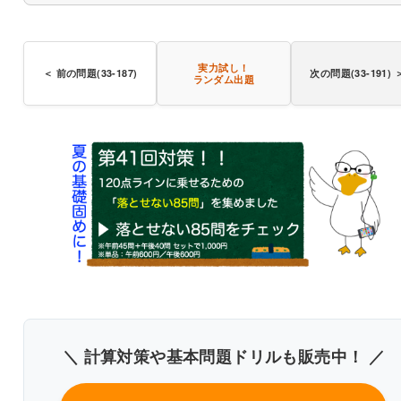
〇
実力試し！
＜ 前の問題(33-187)
次の問題(33-191) 
ランダム出題
＼ 計算対策や基本問題ドリルも販売中！ ／