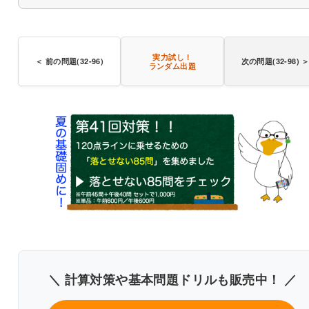
〇
実力試し！
＜ 前の問題(32-96)
次の問題(32-98) 
ランダム出題
〇
〇
書き込みしやすいレイアウト
改行過去問を見る
＼ 計算対策や基本問題ドリルも販売中！ ／