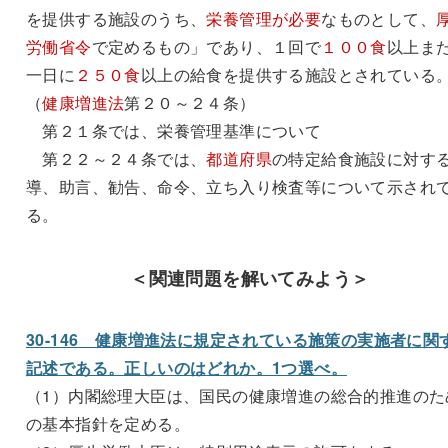
を提供する施設のうち、
栄養管理が必要
なものとして、
労働省令
で定めるもの」であり、１回で
１００食
以上ま
一日に
２５０食
以上の給食を提供する施設とされている
（
健康増進法
第２０～２４条）
第２１条では、栄養管理基準について
第２２～２４条では、
都道府県
の特定給食施設に対す
導、助言、勧告、命令、立ち入り検査等について示され
る。
＜関連問題を解いてみよう＞
30-146 健康増進法に規定されている施策の実施者に関
記述である。正しいのはどれか。1つ選べ。
（1）内閣総理大臣は、国民の健康増進の総合的推進のた
の基本指針を定める。