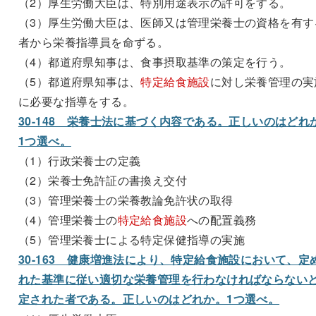
（2）厚生労働大臣は、特別用途表示の許可をする。
（3）厚生労働大臣は、医師又は管理栄養士の資格を有す
者から栄養指導員を命ずる。
（4）都道府県知事は、食事摂取基準の策定を行う。
（5）都道府県知事は、
特定給食施設
に対し栄養管理の実
に必要な指導をする。
30-148 栄養士法に基づく内容である。正しいのはどれ
1つ選べ。
（1）行政栄養士の定義
（2）栄養士免許証の書換え交付
（3）管理栄養士の栄養教論免許状の取得
（4）管理栄養士の
特定給食施設
への配置義務
（5）管理栄養士による特定保健指導の実施
30-163 健康増進法により、特定給食施設において、定
れた基準に従い適切な栄養管理を行わなければならない
定された者である。正しいのはどれか。1つ選べ。