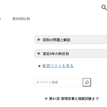
回
第34回以前
回別の問題と解説
直近5年の科目別
復習リストを見る
★
検
索
第41回 管理栄養士国家試験まで