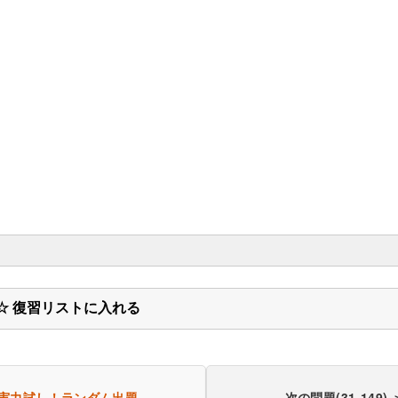
☆ 復習リストに入れる
実力試し！
ランダム出題
次の問題(31-149) 