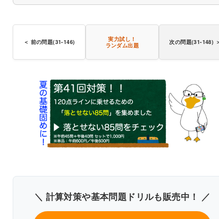
実力試し！
〇
＜ 前の問題(31-146)
次の問題(31-148) 
ランダム出題
〇
〇
〇
＼ 計算対策や基本問題ドリルも販売中！ ／