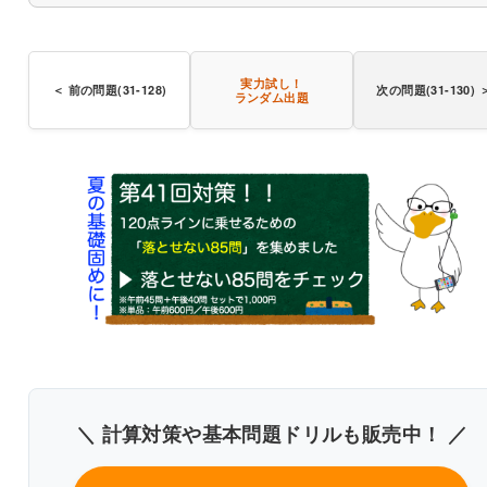
実力試し！
＜ 前の問題(31-128)
次の問題(31-130) 
ランダム出題
〇
＼ 計算対策や基本問題ドリルも販売中！ ／