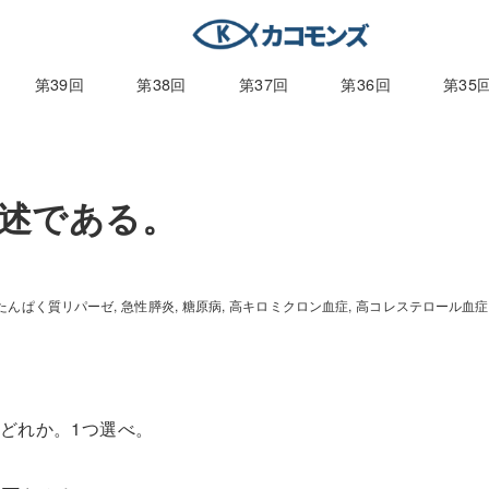
第39回
第38回
第37回
第36回
第35
記述である。
たんぱく質リパーゼ
急性膵炎
糖原病
高キロミクロン血症
高コレステロール血症
どれか。
1
つ選べ。