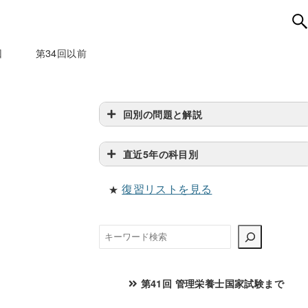
回
第34回以前
回別の問題と解説
直近5年の科目別
復習リストを見る
★
検
索
第41回 管理栄養士国家試験まで