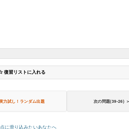
上昇
☆ 復習リストに入れる
実力試し！
ランダム出題
次の問題(39-26) 
ポたんぱく質リパーゼの活性は食後に高くなる
インスリン
リポたんぱく質リパーゼ活性
上昇させる