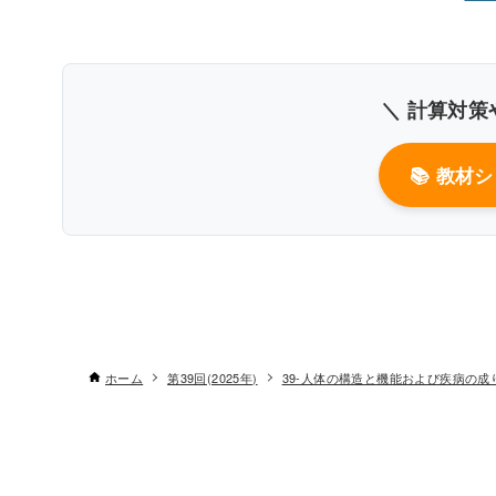
＼ 計算対策
〇
📚 教材
リポたんぱく質リパーゼに異常
す
糖原病
ホーム
第39回(2025年)
39-人体の構造と機能および疾病の成
グルコース－6－ホスファターゼ