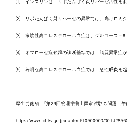
⑴ インスリンは、リポたんぱく質リパーゼ活性を
⑵ リポたんぱく質リパーゼの異常では、高キロミ
⑶ 家族性高コレステロール血症は、グルコース－
6
⑷ ネフローゼ症候群の診断基準では、脂質異常症
⑸ 著明な高コレステロール血症では、急性膵炎を
厚生労働省. 『第39回管理栄養士国家試験の問題（午前の
https://www.mhlw.go.jp/content/10900000/00142