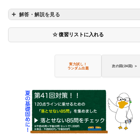
解答・解説を見る
☆ 復習リストに入れる
〇
〇
実力試し！
次の回(24回) ＞
ランダム出題
〇
書き込みしやすいレイアウト
改行過去問を見る