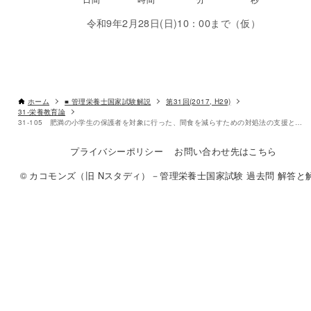
令和9年2月28日(日)10：00まで（仮）
ホーム
■ 管理栄養士国家試験解説
第31回(2017, H29)
31-栄養教育論
31-105 肥満の小学生の保護者を対象に行った、間食を減らすための対処法の支援と行動変容技法の組合せである。
書き込みしやすいレイアウト
プライバシーポリシー
お問い合わせ先はこちら
改行過去問を見る
© カコモンズ（旧 Nスタディ）－管理栄養士国家試験 過去問 解答と解