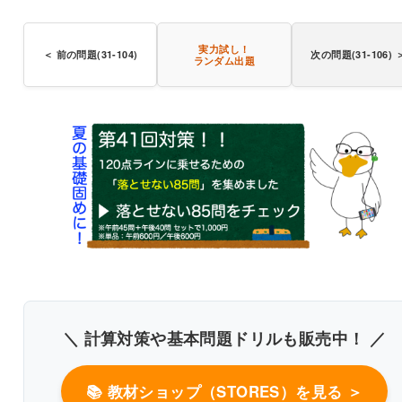
実力試し！
＜ 前の問題(31-104)
次の問題(31-106) 
ランダム出題
〇
＼ 計算対策や基本問題ドリルも販売中！ ／
📚 教材ショップ（STORES）を見る ＞