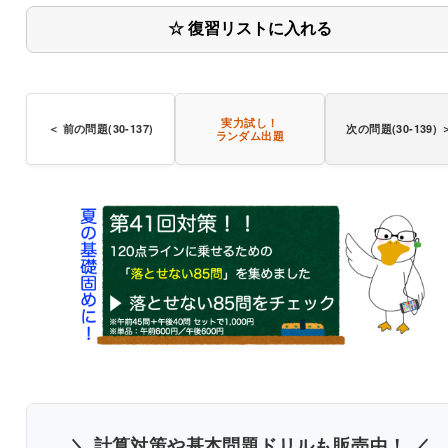
☆ 復習リストに入れる
とろみのつ
いない飲み物では、むせてしまう
〇
実力試し！
＜ 前の問題(30-137)
次の問題(30-139) 
ランダム出題
＼ 計算対策や基本問題ドリルも販売中！ ／