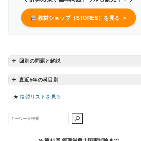
教材ショップ（STORES）を見る ＞
回別の問題と解説
嚥下あり、呼吸変化はないが、むせあるいは湿性嗄
直近5年の科目別
や口腔内残留を伴う
★
復習リストを見る
検
索
第41回 管理栄養士国家試験まで