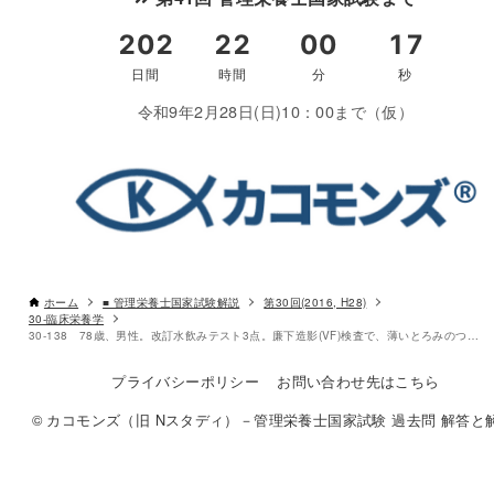
令和9年2月28日(日)10：00まで（仮）
患者の嚥下障害を認めるうえで
な判断要素
臨床栄養学
ホーム
■ 管理栄養士国家試験解説
第30回(2016, H28)
30-臨床栄養学
解説付き60問を見る（PDF・500円）
30-138 78歳、男性。改訂水飲みテスト3点。廉下造影(VF)検査で、薄いとろみのついた水分は摂取できた。
プライバシーポリシー
お問い合わせ先はこちら
© カコモンズ（旧 Nスタディ）－管理栄養士国家試験 過去問 解答と解