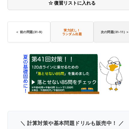
☆ 復習リストに入れる
〇
実力試し！
＜ 前の問題(31-9)
次の問題(31-11) 
ランダム出題
書き込みしやすいレイアウト
改行過去問を見る
＼ 計算対策や基本問題ドリルも販売中！ ／