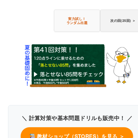
実力試し！
次の回(25回) ＞
ランダム出題
〇
書き込みしやすいレイアウト
＼ 計算対策や基本問題ドリルも販売中！ ／
改行過去問を見る
教材ショップ（STORES）を見る ＞