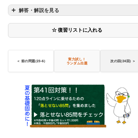
解答・解説を見る
〇
☆ 復習リストに入れる
実力試し！
＜ 前の問題(23-6)
次の回(24回) ＞
ランダム出題
〇
〇