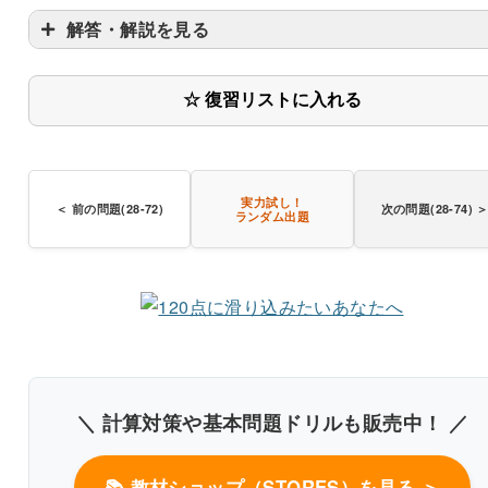
解答・解説を見る
伝導伝熱
☆ 復習リストに入れる
対流伝熱
実力試し！
＜ 前の問題(28-72)
次の問題(28-74) 
ランダム出題
〇
対
熱
マイクロ波によって熱せられ
＼ 計算対策や基本問題ドリルも販売中！ ／
分
📚 教材ショップ（STORES）を見る ＞