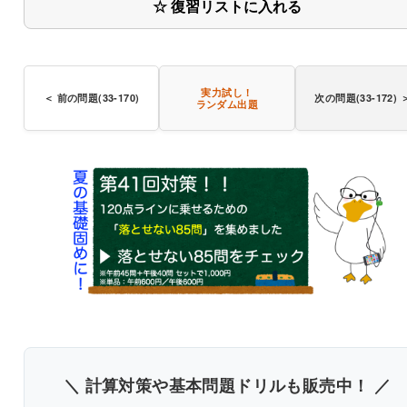
☆ 復習リストに入れる
実力試し！
＜ 前の問題(33-170)
次の問題(33-172) 
ランダム出題
〇
〇
〇
〇
＼ 計算対策や基本問題ドリルも販売中！ ／
書き込みしやすいレイアウト