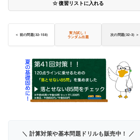
☆ 復習リストに入れる
実力試し！
＜ 前の問題(32-158)
次の問題(32-3) ＞
ランダム出題
〇
書き込みしやすいレイアウト
改行過去問を見る
＼ 計算対策や基本問題ドリルも販売中！ ／