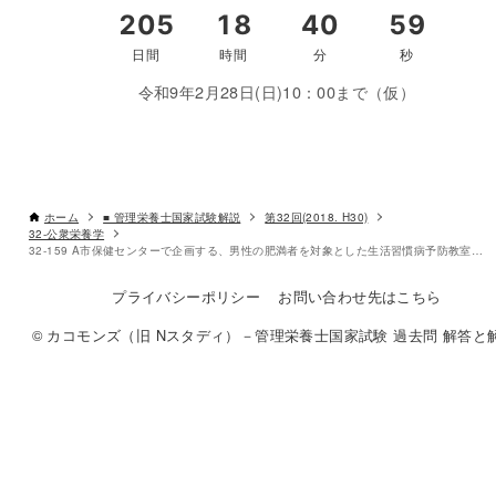
令和9年2月28日(日)10：00まで（仮）
ホーム
■ 管理栄養士国家試験解説
第32回(2018. H30)
32-公衆栄養学
32-159 A市保健センターで企画する、男性の肥満者を対象とした生活習慣病予防教室のプロセス評価の指標である。
プライバシーポリシー
お問い合わせ先はこちら
© カコモンズ（旧 Nスタディ）－管理栄養士国家試験 過去問 解答と解