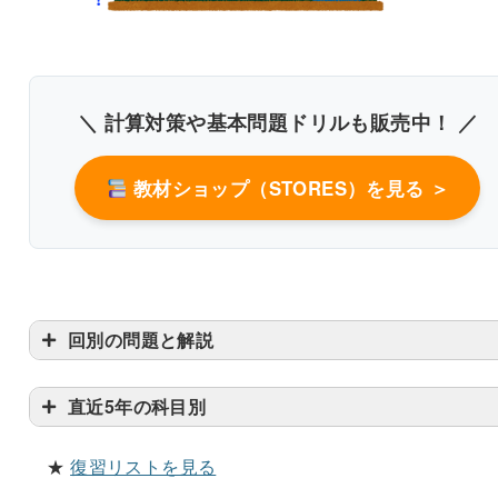
冷水
5℃前後の冷水
時間をかけて戻す
＼ 計算対策や基本問題ドリルも販売中！ ／
グアニル酸のもと
教材ショップ（STORES）を見る ＞
る成分
冷水でゆっくり戻す
う
成分を引き出しやすくなる
高温の湯で戻す
回別の問題と解説
直近5年の科目別
★
復習リストを見る