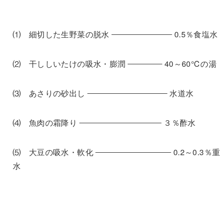
⑴ 細切した生野菜の脱水
0.5
％食塩水
⑵ 干ししいたけの吸水・膨潤
40
～
60℃
の湯
⑶ あさりの砂出し
水道水
⑷ 魚肉の霜降り
３％酢水
⑸ 大豆の吸水・軟化
0.2
～
0.3
％
水