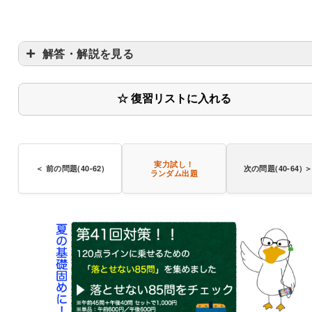
解答・解説を見る
☆ 復習リストに入れる
1〜2
％
水
1〜2%以上の食塩水
実力試し！
＜ 前の問題(40-62)
次の問題(40-64) 
ランダム出題
0.5%では濃度が低く十分な浸透圧が得られない
脱
効果が薄い
39-64
32-67