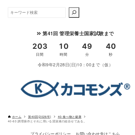
3％食塩
検
水
索
海の二枚貝
海水と同程
第41回 管理栄養士国家試験まで
塩分濃度(約3%の食塩水)
36-65
32-67
令和9年2月28日(日)10：00まで（仮）
熱湯
魚肉の霜降り
熱湯をかけたり
ホーム
第40回(2026年)
40-食べ物と健康
40-63 調理操作とそれに用いる浸漬液の組合せである。
熱湯にくぐらせたり
表面のたんぱく質を凝固
プライバシーポリシー
お問い合わせ先はこちら