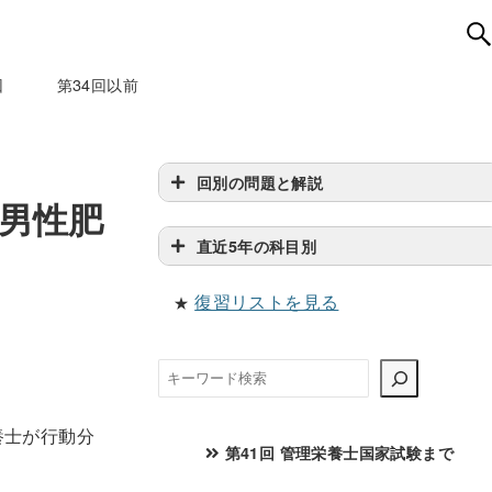
回
第34回以前
回別の問題と解説
の男性肥
直近5年の科目別
復習リストを見る
★
検
索
養士が行動分
第41回 管理栄養士国家試験まで