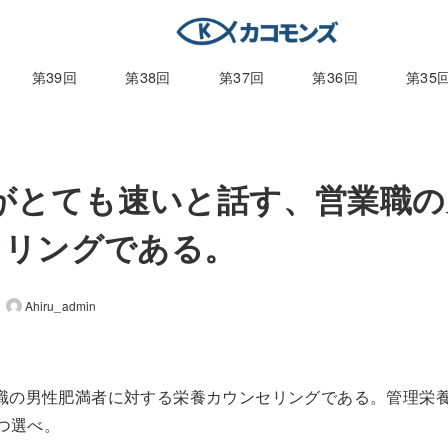
第39回
第38回
第37回
第36回
第35
速さがとても速いと話す、営業職
セリングである。
Ahiru_admin
営業職の男性肥満者に対する栄養カウンセリングである。管理栄
つ選べ。